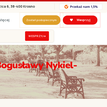
zica 6, 38-400 Krosno
ięcej
Wesprzyj
Zostań podopiecznym
 by kiedyś przytulić rodziców własnymi siłami
WESPRZYJ
Bogusławy Nykiel-