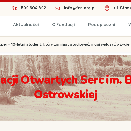
502 604 822
info@fos.org.pl
ul. Stas
Aktualności
O Fundacji
Podopieczni
W
ip – mały wojownik, który trzy razy pokonał śmierć. Dziś walczy z bólem,
acji Otwartych Serc im. 
Ostrowskiej