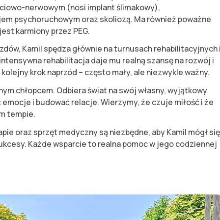
ciowo-nerwowym (nosi implant ślimakowy),
jem psychoruchowym oraz skoliozą. Ma również poważne
est karmiony przez PEG.
zdów, Kamil spędza głównie na turnusach rehabilitacyjnych 
intensywna rehabilitacja daje mu realną szansę na rozwój i
kolejny krok naprzód – często mały, ale niezwykle ważny.
nym chłopcem. Odbiera świat na swój własny, wyjątkowy
 emocje i budować relacje. Wierzymy, że czuje miłość i że
im tempie.
rapie oraz sprzęt medyczny są niezbędne, aby Kamil mógł się
 sukcesy. Każde wsparcie to realna pomoc w jego codziennej