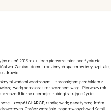
yjny dzień 2013 roku. Jego pierwsze miesiące życia nie
iństwa. Zamiast domu i rodzinnych spacerów były szpitale,
go zdrowie.
ważnymi wadami wrodzonymi – zarośniętym przełykiem z
wiczą, wadą serca oraz rozszczepem wargi. Pierwszy rok
 przeszedł liczne operacje i zabiegi ratujące życie.
gnozę –
zespół CHARGE
, rzadką wadę genetyczną, która
zdrowotnych. Oprócz wcześniej zoperowanych wad Kamil