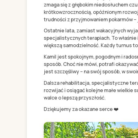
zmaga się z głębokim niedosłuchem czu
krótkowzrocznością, opóźnionym rozwo
trudności z przyjmowaniem pokarmów – j
Ostatnie lata, zamiast wakacyjnych wyja
specjalistycznych terapiach. To właśnie 
większą samodzielność. Każdy turnus to 
Kamil jest spokojnym, pogodnym i rados
sposób. Choć nie mówi, potrafi okazywać
jest szczęśliwy – na swój sposób, w swo
Dalsza rehabilitacja, specjalistyczne te
rozwijać i osiągać kolejne małe wielkie
walce o lepszą przyszłość.
Dziękujemy za okazane serce ❤️