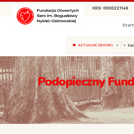
KRS: 0000221146
Start
Fil
AKTUALNE ZBIÓRKI:
Podopieczny Fund