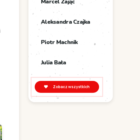
Marcel Zając
Aleksandra Czajka
i
Piotr Machnik
Julia Bała
Zobacz wszystkich