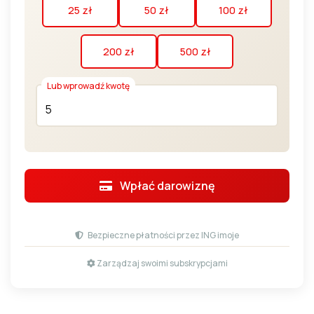
25 zł
50 zł
100 zł
200 zł
500 zł
Lub wprowadź kwotę
Akceptuję
regulamin
Akceptuję
politykę przetwarzania danych
Wpłać darowiznę
Jednorazowa
Co 30 dni
osobowych
Imię *
Nazwisko *
Bezpieczne płatności przez ING imoje
Zarządzaj swoimi subskrypcjami